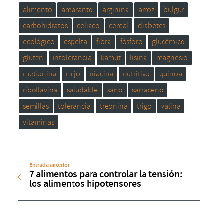
alimento
amaranto
arginina
arroz
bulgur
carbohidratos
celiaco
cereal
diabetes
ecológico
espelta
fibra
fósforo
glucémico
gluten
intolerancia
kamut
lisina
magnesio
metionina
mijo
niacina
nutritivo
quinoa
riboflavina
saludable
sano
sarraceno
semillas
tolerancia
treonina
trigo
valina
vitaminas
Entrada anterior
7 alimentos para controlar la tensión:
los alimentos hipotensores