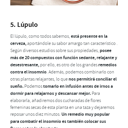
5. Lúpulo
El lúpulo, como todos sabemos,
está presente en la
cerveza,
aportándole su sabor amargo tan característico .
Según diversos estudios sobre sus propiedades,
posee
más de 20 compuestos con función sedante, relajante y
desestresante,
por ello, es otro de los grandes
remedios
contra el insomnio
. Además, podemos combinarlo con
otras plantas relajantes, lo que
nos permitirá conciliar el
sueño.
Podemos
tomarlo en infusión antes de irnos a
dormir para relajarnos y descansar mejor.
Para
elaborarla, añadiremos dos cucharadas de flores
femeninas secas de esta planta en una taza y dejaremos
reposar unos diez minutos.
Un remedio muy popular
para combatir el insomnio es también colocar sus