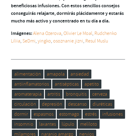
beneficiosas infusiones. Con estos sencillos consejos
conseguirás relajarte, dormirás plácidamente y estarás
mucho más activo y concentrado en tu día a día.
Imágenes:
Alena Ozerova
,
Olivier Le Moal
,
Rudchenko
Liliia
,
SeDmi
,
yingko
,
osoznanie.jizni
,
Resul Muslu
alimentación
amapola
ansiedad
antiinflamatorios
antisépticas
apetito
aromaterapia
artritis
bronquitis
cerveza
circulación
depresión
descanso
diuréticas
dormir
espasmos
estomago
estrés
infusiones
insomnio
laxantes
lúpulo
meliloto
milamores
naranjo amargo
nervios