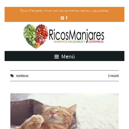
Ricos Manjares: Amor por los alimentos sanos y saludables.
Menú
meliloto
1 result