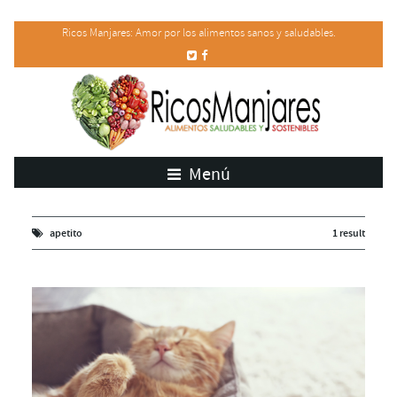
Ricos Manjares: Amor por los alimentos sanos y saludables.
Menú
apetito
1 result